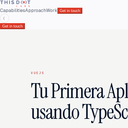
Capabilities
Approach
Work
Get in touch
☾
Get in touch
VUEJS
Tu Primera Apl
usando TypeSc