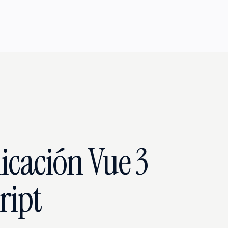
icación Vue 3
ript