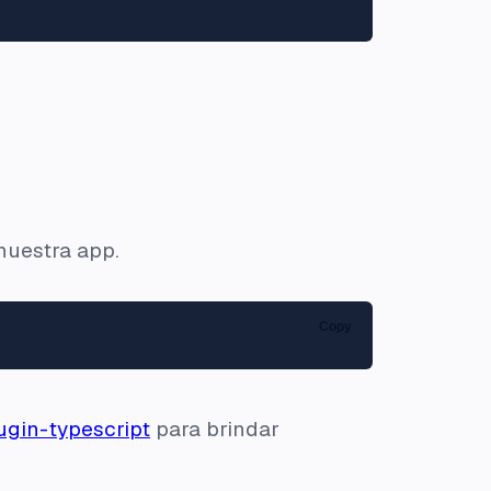
nuestra app.
Copy
ugin-typescript
para brindar