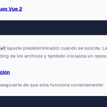
App Vue 2
(ajuste predeterminado) cuando se solicite. L
set
ding
de los archivos y también inicializa un reposi
ación
 asegurarte de que esta funciona correctamente: